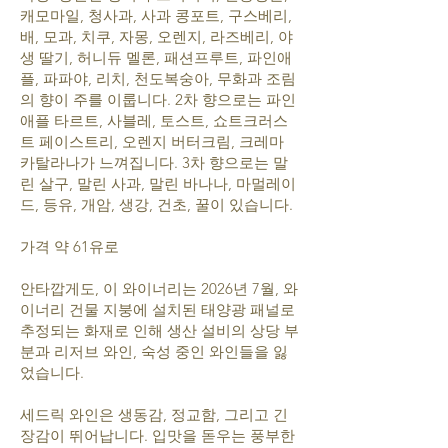
캐모마일, 청사과, 사과 콩포트, 구스베리,
배, 모과, 치쿠, 자몽, 오렌지, 라즈베리, 야
생 딸기, 허니듀 멜론, 패션프루트, 파인애
플, 파파야, 리치, 천도복숭아, 무화과 조림
의 향이 주를 이룹니다. 2차 향으로는 파인
애플 타르트, 사블레, 토스트, 쇼트크러스
트 페이스트리, 오렌지 버터크림, 크레마
카탈라나가 느껴집니다. 3차 향으로는 말
린 살구, 말린 사과, 말린 바나나, 마멀레이
드, 등유, 개암, 생강, 건초, 꿀이 있습니다.
가격 약 61유로
안타깝게도, 이 와이너리는 2026년 7월, 와
이너리 건물 지붕에 설치된 태양광 패널로
추정되는 화재로 인해 생산 설비의 상당 부
분과 리저브 와인, 숙성 중인 와인들을 잃
었습니다.
세드릭 와인은 생동감, 정교함, 그리고 긴
장감이 뛰어납니다. 입맛을 돋우는 풍부한