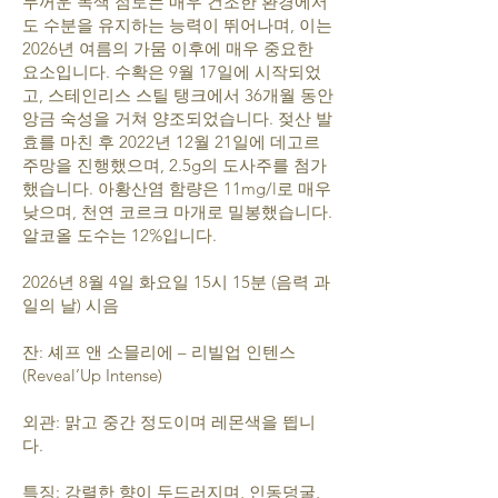
두꺼운 녹색 점토는 매우 건조한 환경에서
도 수분을 유지하는 능력이 뛰어나며, 이는
2026년 여름의 가뭄 이후에 매우 중요한
요소입니다. 수확은 9월 17일에 시작되었
고, 스테인리스 스틸 탱크에서 36개월 동안
앙금 숙성을 거쳐 양조되었습니다. 젖산 발
효를 마친 후 2022년 12월 21일에 데고르
주망을 진행했으며, 2.5g의 도사주를 첨가
했습니다. 아황산염 함량은 11mg/l로 매우
낮으며, 천연 코르크 마개로 밀봉했습니다.
알코올 도수는 12%입니다.
2026년 8월 4일 화요일 15시 15분 (음력 과
일의 날) 시음
잔: 셰프 앤 소믈리에 – 리빌업 인텐스
(Reveal’Up Intense)
외관: 맑고 중간 정도이며 레몬색을 띕니
다.
특징: 강렬한 향이 두드러지며, 인동덩굴,