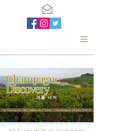
Champagne
Discovery
거품 너머
Le Champ du Clos, Vallée de l'Ource - Champagne Charles Dufour